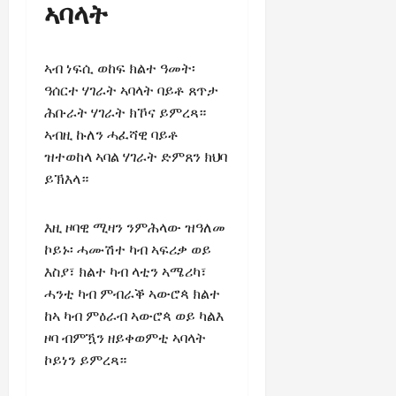
ኣባላት
ኣብ ነፍሲ ወከፍ ክልተ ዓመት፡
ዓሰርተ ሃገራት ኣባላት ባይቶ ጸጥታ
ሕቡራት ሃገራት ክኾና ይምረጻ።
ኣብዚ ኩለን ሓፈሻዊ ባይቶ
ዝተወከላ ኣባል ሃገራት ድምጸን ክህባ
ይኽእላ።
እዚ ዞባዊ ሚዛን ንምሕላው ዝዓለመ
ኮይኑ፡ ሓሙሽተ ካብ ኣፍሪቃ ወይ
እስያ፣ ክልተ ካብ ላቲን ኣሜሪካ፣
ሓንቲ ካብ ምብራቕ ኣውሮጳ ክልተ
ከኣ ካብ ምዕራብ ኣውሮጳ ወይ ካልእ
ዞባ ብምዃን ዘይቀወምቲ ኣባላት
ኮይነን ይምረጻ።