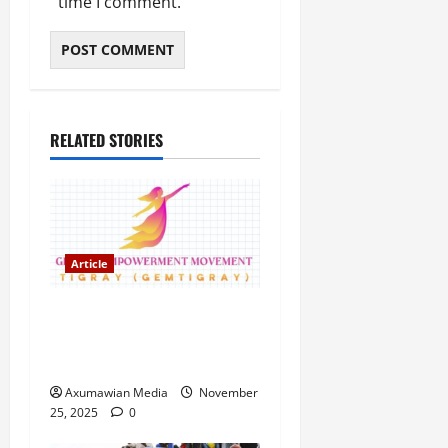
time I comment.
RELATED STORIES
Article
GEM Tigray Releases Full
Gender Justice Dossier for
16 Days of Activism
Axumawian Media
November
25, 2025
0