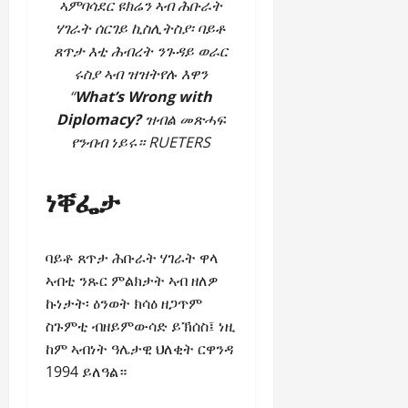
ኣምባሳደር ዩክሬን ኣብ ሕቡራት
ሃገራት ሰርገይ ኪስሊትስያ፡ ባይቶ
ጸጥታ እቲ ሕብረት ንጉዳይ ወራር
ሩስያ ኣብ ዝዝትየሉ እዋን
“
What’s Wrong with
Diplomacy?
ዝብል መጽሓፍ
የንብብ ነይሩ። RUETERS
ነቐፌታ
ባይቶ ጸጥታ ሕቡራት ሃገራት ዋላ
ኣብቲ ንጹር ምልክታት ኣብ ዘለዎ
ኩነታት፡ ዕንወት ክሳዕ ዘጋጥም
ስጉምቲ ብዘይምውሳድ ይኽሰስ፤ ነዚ
ከም ኣብነት ዓሌታዊ ህለቂት ርዋንዳ
1994 ይለዓል።