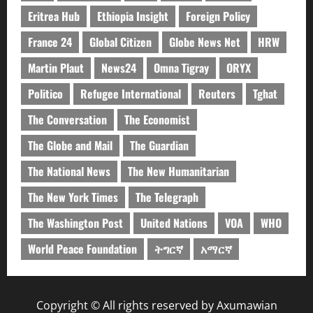
Eritrea Hub
Ethiopia Insight
Foreign Policy
France 24
Global Citizen
Globe News Net
HRW
Martin Plaut
News24
Omna Tigray
ORYX
Politico
Refugee International
Reuters
Tghat
The Conversation
The Economist
The Globe and Mail
The Guardian
The National News
The New Humanitarian
The New York Times
The Telegraph
The Washington Post
United Nations
VOA
WHO
World Peace Foundation
ትግርኛ
አማርኛ
Copyright © All rights reserved by Axumawian