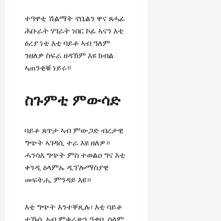
ተዓዋቲ ሽልማት ኖቤልን ዋና ጸሓፊ
ሕቡራት ሃገራት ነበር ኮፊ ኣናን እቲ
ዕረያ ነቲ እቲ ባይቶ ኣብ ዓለም
ንዘለዎ ስፍራ ዘዳኽም እዩ ክብል
ኣጠንቂቑ ነይሩ።
ስጉምቲ ምውሳድ
ባይቶ ጸጥታ ኣብ ምውጋድ ብረታዊ
ግጭት ኣገዳሲ ተራ እዩ ዘለዎ።
ሓንሳእ ግጭት ምስ ተወልዐ ግና እቲ
ቀንዲ ዕላምኡ ዲፕሎማስያዊ
መፍትሒ ምንዳይ እዩ።
እቲ ግጭት እንተቐጺሉ፡ እቲ ባይቶ
ተኹሲ ኣብ ምቁራጽን ዓቃቢ ሰላም