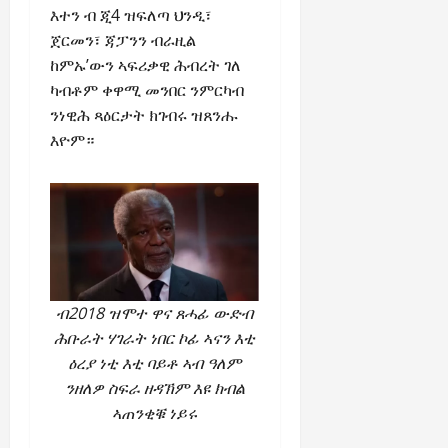
እተን ብ ጂ4 ዝፍለጣ ህንዲ፣
ጀርመን፣ ጃፓንን ብራዚል
ከምኡ’ውን ኣፍሪቃዊ ሕብረት ገለ
ካብቶም ቀዋሚ መንበር ንምርካብ
ንነዊሕ ጻዕርታት ክገብሩ ዝጸንሑ
እዮም።
ብ2018 ዝሞተ ዋና ጸሓፊ ውድብ
ሕቡራት ሃገራት ነበር ኮፊ ኣናን እቲ
ዕረያ ነቲ እቲ ባይቶ ኣብ ዓለም
ንዘለዎ ስፍራ ዘዳኽም እዩ ክብል
ኣጠንቂቑ ነይሩ