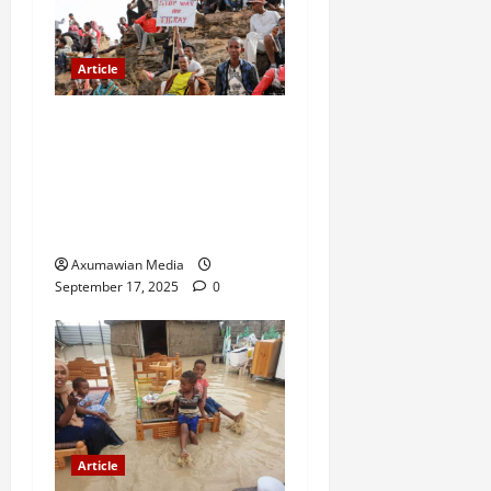
Article
A Nation Under Siege from
Within and Without: The
Urgent Need for Unity,
Integrity, and Clarity in the
Face of Renewed War.
Axumawian Media
September 17, 2025
0
Article