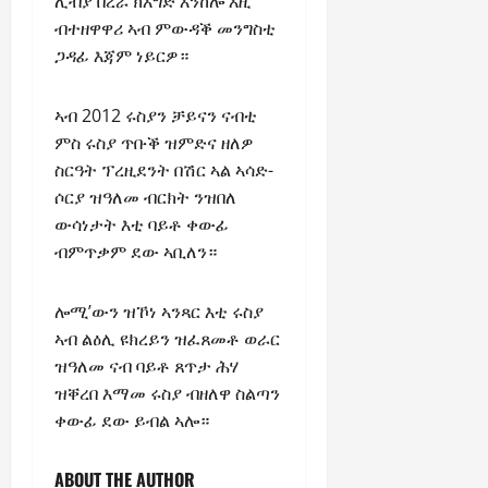
ሊብያ በረራ ክእግድ እንከሎ እዚ
ብተዘዋዋሪ ኣብ ምውዳቕ መንግስቲ
ጋዳፊ እጃም ነይርዎ።
ኣብ 2012 ሩስያን ቻይናን ናብቲ
ምስ ሩስያ ጥቡቕ ዝምድና ዘለዎ
ስርዓት ፕረዚደንት በሽር ኣል ኣሳድ-
ሶርያ ዝዓለመ ብርክት ንዝበለ
ውሳነታት እቲ ባይቶ ቀውፊ
ብምጥቃም ደው ኣቢለን።
ሎሚ’ውን ዝኾነ ኣንጻር እቲ ሩስያ
ኣብ ልዕሊ ዩክረይን ዝፈጸመቶ ወራር
ዝዓለመ ናብ ባይቶ ጸጥታ ሕሃ
ዝቐረበ እማመ ሩስያ ብዘለዋ ስልጣን
ቀውፊ ደው ይብል ኣሎ።
ABOUT THE AUTHOR