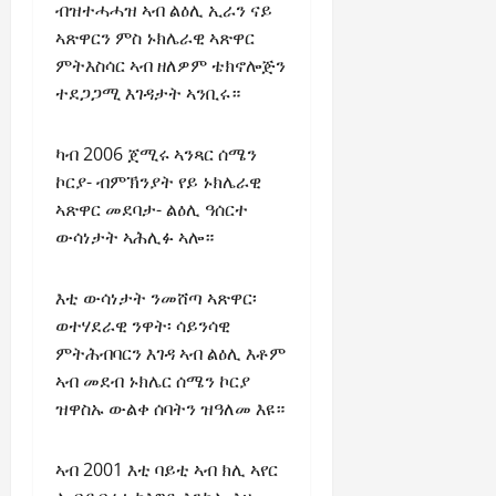
ብዝተሓሓዝ ኣብ ልዕሊ ኢራን ናይ
ኣጽዋርን ምስ ኑክሌራዊ ኣጽዋር
ምትእስሳር ኣብ ዘለዎም ቴክኖሎጅን
ተደጋጋሚ እገዳታት ኣንቢሩ።
ካብ 2006 ጀሚሩ ኣንጻር ሰሜን
ኮርያ- ብምኽንያት የይ ኑክሌራዊ
ኣጽዋር መደባታ- ልዕሊ ዓሰርተ
ውሳነታት ኣሕሊፉ ኣሎ።
እቲ ውሳነታት ንመሸጣ ኣጽዋር፡
ወተሃደራዊ ንዋት፡ ሳይንሳዊ
ምትሕብባርን እገዳ ኣብ ልዕሊ እቶም
ኣብ መደብ ኑክሌር ሰሜን ኮርያ
ዝዋስኡ ውልቀ ሰባትን ዝዓለመ እዩ።
ኣብ 2001 እቲ ባይቲ ኣብ ክሊ ኣየር