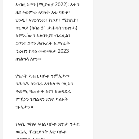
ኣብዚ እዋን (ሚያዝያ 2022)፡ እተን
ዘይቀወምቲ ኣባላት እቲ ባይቶ፡
ህንዲ፣ ኣየርላንድ፣ ኬንያ፣ ሜክሲኮ፣
ኖርወይ (ክሳዕ 31 ታሕሳስ ዝጸንሓ)
ከምኡ’ውን ኣልባንያ፣ ብራዚል፣
ጋቦን፣ ጋናን ሕቡራት ኢማራት
ዓረብን ክሳዕ መወዳእታ 2023
ዘገልግላ እየን።
ሃገራት ኣብዚ ባይቶ ንምእታው
ንሕንሕ ክገብራ እንከለዋ፡ ገሊአን
ቅድሚ ዓመታት እየን ክወዳደራ
ምዃነን ዝገልጻን ደገፍ ካልኦት
ዝሓታን።
ነፍሲ ወከፍ ኣባል ባይቶ ጸጥታ ንሓደ
ወርሒ ፕረዚደንት እቲ ባይቶ