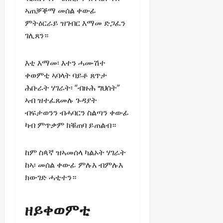
n
ኣጠቓቕማ መሰል ቀውፊ
e
ምትዕርራይ ዝገብር እማመ ድጋፈን
w
e
ገሊጸን።
d
W
እቲ እማመ፡ እተን ሓሙሽተ
a
ቀወምቲ ኣባላት ባይቶ ጸጥታ
r
ሕቡራት ሃገራት፡ “ብዙሕ ግህሰት”
.
ኣብ ዝተፈጸመሉ ጉዳያት
ብፍታወንን ብሓባርን ስልጣን ቀውፊ
Septembe
17,
ካብ ምጥቃም ክቑጠባ ይጠልብ።
2025
0
ከም ስጳኛ ዝኣመሰላ ካልኦት ሃገራት
ከኣ፡ መሰል ቀውፊ ምሉእ ብምሉእ
ክውገድ ሓቲተን።
ዘይቀወምቲ