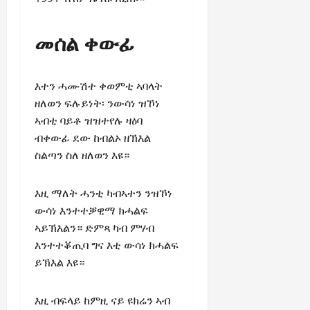
a
t
t
0
r
P
u
h
U
e
t
መሰል ቀውፊ
e
n
a
i
F
i
c
o
a
t
e
n
c
እተን ሓሙሽተ ቀወምቲ ኣባላት
y
A
.
e
ዘለወን ፍሉይነት፡ ንውሳነ ዝኾነ
,
g
o
I
ኣብቲ ባይቶ ዝዝተየሉ ዛዕባ
r
f
November
n
e
ብቀውፊ ደው ከብልኦ ዘኽእል
30,
R
t
e
2025
ስልጣን ስለ ዘለወን እዩ።
e
e
m
n
0
g
e
e
እዚ ማለት ሓንቲ ካብኣተን ንዝኾነ
r
n
w
ውሳነ እንተተቓዊማ ክሓልፍ
i
t
e
t
ኣይኽእልን። ድምጻ ካብ ምሃብ
d
y
እንተተቖጢባ ግና እቲ ውሳነ ክሓልፍ
November
W
,
7,
ይኽእል እዩ።
a
a
2025
r
n
.
0
እዚ ብፍላይ ከምዚ ናይ ዩክሬን ኣብ
d