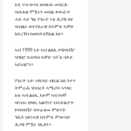
እቲ ናብ ውሳነ ዘብጽሕ መስርሕ
ዝሕቱል ምዃኑን መሰል ቀውፊን፡
ሓደ ሓደ ግዜ ሃገራት ነቲ ሕጋዊ እዩ
ዝብልኦ ወተሃደራዊ ስጉምቲ ፍቓድ
ከይረኸባ ክወስዳ ዘኽእል እዩ።
ኣብ 1999 ኔቶ ኣብ ልዕሊ ዩጎስላቭያ
ዝገበሮ ደብዳብ ፍቓድ ናይ’ቲ ባይቶ
ኣይነበሮን።
ሃገራት ኔቶ፡ ብፍላይ ብቢል ክሊንተን
ትምራሕ ዝነበረት ኣሜሪካ፡ ኣንጻር
እቲ ኣብ ልዕሊ እቶም ኣብ ኮሶቮ
ዝነብሩ ህዝቢ ኣልባንያ ብሓይልታት
ዩጎዝላቭያ ዝተፈጸመ ምጽናት
ዓሌት በይነኣዊ ስጉምቲ ምውሳድ
ሕጋዊ ምዃኑ ገሊጸን።