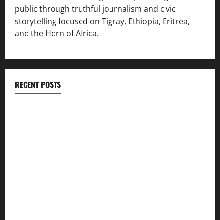
public through truthful journalism and civic
storytelling focused on Tigray, Ethiopia, Eritrea,
and the Horn of Africa.
RECENT POSTS
ሳልሳይ ወያነ ትግራይ ማእሰርቲ ኣባላቱ ኣመልኪቱ መግለፂ ሂቡ
GSTS Says Tigray Interim Administration Has Failed, Calls
for Immediate Reconstitution.
GEM Tigray Releases Full Gender Justice Dossier for 16
Days of Activism
Tigray Advocacy Group Urges EU to Take Firm Action on
Failing Pretoria Peace Agreement