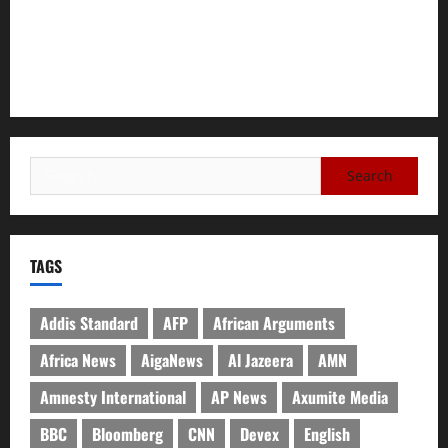
A Nation Under Siege from Within and Without: The Urgent
Need for Unity, Integrity, and Clarity in the Face of
Renewed War.
TAGS
Addis Standard
AFP
African Arguments
Africa News
AigaNews
Al Jazeera
AMN
Amnesty International
AP News
Axumite Media
BBC
Bloomberg
CNN
Devex
English