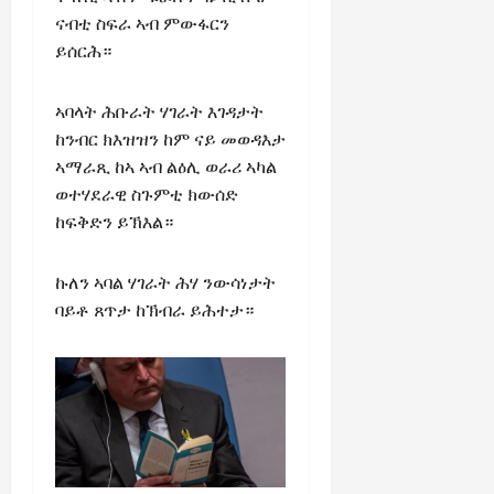
ናብቲ ስፍራ ኣብ ምውፋርን
ይሰርሕ።
ኣባላት ሕቡራት ሃገራት እገዳታት
ከንብር ክእዝዝን ከም ናይ መወዳእታ
ኣማራጺ ከኣ ኣብ ልዕሊ ወራሪ ኣካል
ወተሃደራዊ ስጉምቲ ክውሰድ
ከፍቅድን ይኽእል።
ኩለን ኣባል ሃገራት ሕሃ ንውሳነታት
ባይቶ ጸጥታ ከኽብራ ይሕተታ።