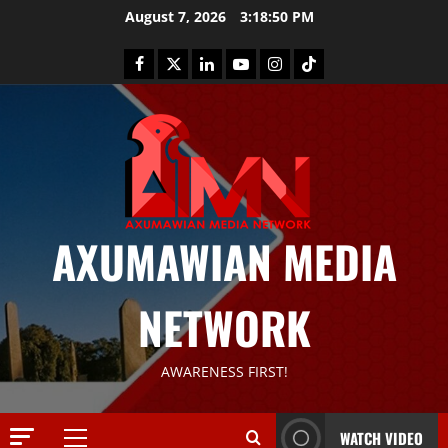
August 7, 2026
3:18:51 PM
AXUMAWIAN MEDIA
News
G
NETWORK
S
T
S
2
AWARENESS FIRST!
S
a
Article
G
y
WATCH VIDEO