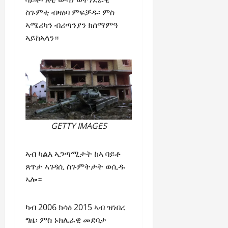
ስጉምቲ ብዛዕባ ምፍቓዱ፡ ምስ
ኣሜሪካን ብሪጣንያን ክሰማምዓ
ኣይከኣላን።
GETTY IMAGES
ኣብ ካልእ ኣጋጣሚታት ከኣ ባይቶ
ጸጥታ ኣገዳሲ ስጉምትታት ወሲዱ
ኣሎ።
ካብ 2006 ክሳዕ 2015 ኣብ ዝነበረ
ግዜ፡ ምስ ኑክሌራዊ መደባታ