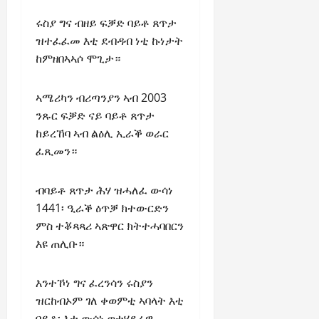
ሩስያ ግና ብዘይ ፍቓድ ባይቶ ጸጥታ
ዝተፈፈመ እቲ ደብዳብ ነቲ ኩነታት
ከምዘበኣኣሶ ሞጊታ።
ኣሜሪካን ብሪጣንያን ኣብ 2003
ንጹር ፍቓድ ናይ ባይቶ ጸጥታ
ከይረኸባ ኣብ ልዕሊ ኢራቕ ወራር
ፈጺመን።
ብባይቶ ጸጥታ ሕሃ ዝሓለፈ ውሳነ
1441፡ ዒራቕ ዕጥቓ ክተውርድን
ምስ ተቖጻጻሪ ኣጽዋር ክትተሓባበርን
እዩ ጠሊቡ።
እንተኾነ ግና ፈረንሳን ሩስያን
ዝርከብኦም ገለ ቀወምቲ ኣባላት እቲ
ባይቶ፡ እቲ ውሳነ ወተሃደራዊ