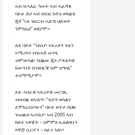
ኣብ ዝሓለፈ ዓመት ኣብ ሓፈሻዊ
ባይቶ ሕሃ ኣብ ዝነበረ ክትዕ ወከልቲ
ጂ4 “ነቲ ዝርርብ ሓድሽ ህይወት
ንምስኳዕ” ጸዊዖም።
እቲ ባይቶ “ንእስያ፡ ኣፍሪቃን ላቲን
ኣሜሪካን ብዝሓሸ መገዲ
ብምውካል፡ ንህልው ጂኦ-ፖለቲካዊ
ክውንነት ከንጸባርቕ ከም ዝግባእ”
ተሰማሚዖሞ።
እቲ ሓባራዊ ኣፍሪቃዊ መርገጺ
ብዝብል ዝፍለጥ፡ “ዝያዳ ወካልን
ደሞክራስያውን” ባይቶ ጸጥታ ክህሉ
ዝጠልብ ኣረኣእያ፡ ኣብ 2005 ኣብ
ክለተ ኣዋጃት – ስምምዕ ኤዙልዊኒን
ኣዋጅ ሲርተን – ሰፊሩ ኣሎ።