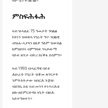
ብምዃን ተገልግል።
ምስፍሕፋሕ
ኣብ ዝሓለፈ 75 ዓመታት ጎባልል
ኮይነን ዝወጽኣ ሃገራት ግና፡ ንህልዊ
ብዝሐ-ሓያላን ዘለዎ ዓለም ዝውክል
ከምዘይኮነ ብምግላጽ ንኣቃውማ
ባይቶ ጸጥታ ብትሪ ክነቕፋ ይስምዓ።
ኣብ 1993 ብሓፈሻዊ ባይቶ
ሕቡራት ሃገራት ዝቖመ ጽገናታት
ንምትእትታው ዝሰርሕ ጉጅለ፡
ብሰንኪ እቲ ኣብ መንጎ ተነሓናሕቲ
ዘሎ ዘይምርድዳእ ዛጊት ብዙሕ
ኣይተዓወተን።