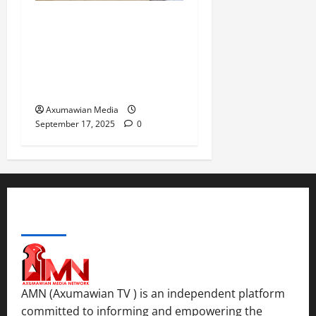
The Danger of Forcing a
Choice Under Duress:
Rejecting the Premature
Return of Displaced
Tigrayans
Axumawian Media
September 17, 2025
0
ABOUT US
AMN (Axumawian TV ) is an independent platform
committed to informing and empowering the