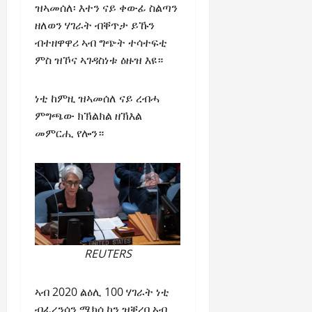
C
ዝኣመሰለ፡ እተን ናይ ቀውፊ ስልጣን
Septembe
l
ዘለወን ሃገራት ብቐጥታ ይኹን
17,
a
ብተዘዋዋሪ ኣብ ግጭት ተሳተፍቲ
2025
r
ምስ ዝኾና ኣገዳስነቱ ዕዙዝ እዩ።
i
0
t
ነቲ ከምዚ ዝኣመሰለ ናይ ረብሓ
y
i
ምግጫው ክኽልክል ዘኽእል
n
መምርሒ የሎን።
t
h
e
F
a
c
e
o
REUTERS
f
R
ኣብ 2020 ልዕሊ 100 ሃገራት ነቲ
e
ብፈረንሳን ሜክሲኮን ዝቐረበ ኣብ