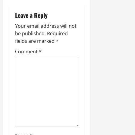
a
2025
r
Leave a Reply
i
0
t
Your email address will not
y
be published.
Required
i
fields are marked
*
n
t
Comment
*
h
e
F
a
c
e
o
f
R
e
n
e
w