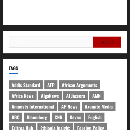
A Nation Under Siege from Within and Without: The Urgent
Need for Unity, Integrity, and Clarity in the Face of
Renewed War.
TAGS
Addis Standard
AFP
African Arguments
Africa News
AigaNews
Al Jazeera
AMN
Amnesty International
AP News
Axumite Media
BBC
Bloomberg
CNN
Devex
English
Eritrea Hub
Ethiopia Insight
Foreign Policy