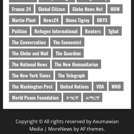
France 24
Global Citizen
Globe News Net
HRW
Martin Plaut
News24
Omna Tigray
ORYX
Politico
Refugee International
Reuters
Tghat
The Conversation
The Economist
The Globe and Mail
The Guardian
The National News
The New Humanitarian
The New York Times
The Telegraph
The Washington Post
United Nations
VOA
WHO
World Peace Foundation
ትግርኛ
አማርኛ
Copyright © All rights reserved by Axumawian
Media
|
MoreNews
by AF themes.