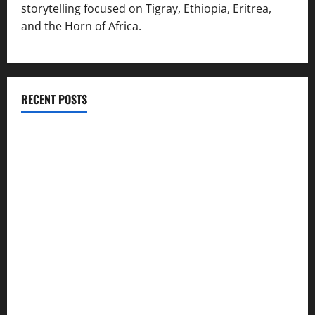
storytelling focused on Tigray, Ethiopia, Eritrea,
and the Horn of Africa.
RECENT POSTS
ሳልሳይ ወያነ ትግራይ ማእሰርቲ ኣባላቱ ኣመልኪቱ መግለፂ ሂቡ
GSTS Says Tigray Interim Administration Has Failed, Calls
for Immediate Reconstitution.
GEM Tigray Releases Full Gender Justice Dossier for 16
Days of Activism
Tigray Advocacy Group Urges EU to Take Firm Action on
Failing Pretoria Peace Agreement