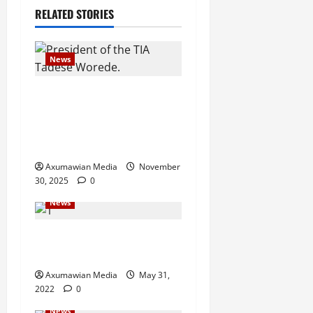
RELATED STORIES
News
GSTS Says Tigray Interim
Administration Has Failed,
Calls for Immediate
Reconstitution.
Axumawian Media
November
30, 2025
0
News
Eritrean troops shell town
in north Ethiopia – U.N.
Axumawian Media
May 31,
2022
0
News