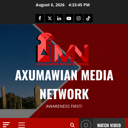
August 6, 2026
4:33:46 PM
News
AXUMAWIAN MEDIA
G
S
T
NETWORK
S
2
S
a
Article
AWARENESS FIRST!
G
y
E
s
M
T
WATCH VIDEO
T