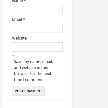
Name
*
e
d
W
Email
*
a
r
.
Website
Septembe
17,
2025
Save my name, email,
0
and website in this
browser for the next
time I comment.