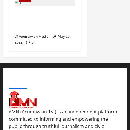
Drought Ravaging East
Africa Bankrupts Farmers,
Empties Schools
Axumawian Media
May 26,
2022
0
ABOUT US
AMN (Axumawian TV ) is an independent platform
committed to informing and empowering the
public through truthful journalism and civic