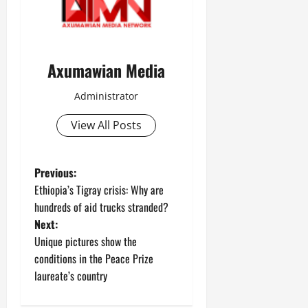
e
n
a
i
F
i
c
o
a
t
e
n
c
y
A
.
e
Axumawian Media
,
g
o
I
r
f
November
Administrator
n
e
30,
R
t
e
2025
e
View All Posts
e
m
n
0
g
e
e
r
n
w
Previous:
i
t
e
Ethiopia’s Tigray crisis: Why are
t
d
hundreds of aid trucks stranded?
y
November
W
,
Next:
7,
a
a
2025
Unique pictures show the
r
n
conditions in the Peace Prize
.
0
d
laureate’s country
C
Septembe
l
17,