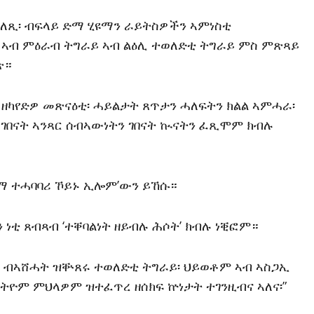
ለጺ፡ ብፍላይ ድማ ሂዩማን ራይትስዎችን ኣምነስቲ
 ኣብ ምዕራብ ትግራይ ኣብ ልዕሊ ተወለድቲ ትግራይ ምስ ምጽጻይ
ጽ።
 ዘካየድዎ መጽናዕቲ፡ ሓይልታት ጸጥታን ሓለፍትን ክልል ኣምሓራ፡
ገበናት ኣንጻር ሰብኣውነትን ገበናት ኲናትን ፈጺሞም ክብሉ
ማ ተሓባባሪ ኾይኑ ኢሎም’ውን ይኸሱ።
ነቲ ጸብጻብ ‘ተቐባልነት ዘይብሉ ሕሶት’ ክብሉ ነቒፎም።
ን ብኣሸሓት ዝቝጸሩ ተወለድቲ ትግራይ፡ ህይወቶም ኣብ ኣስጋኢ
ትዮም ምህላዎም ዝተፈጥረ ዘሰክፍ ኵነታት ተገንዚብና ኣለና፡”