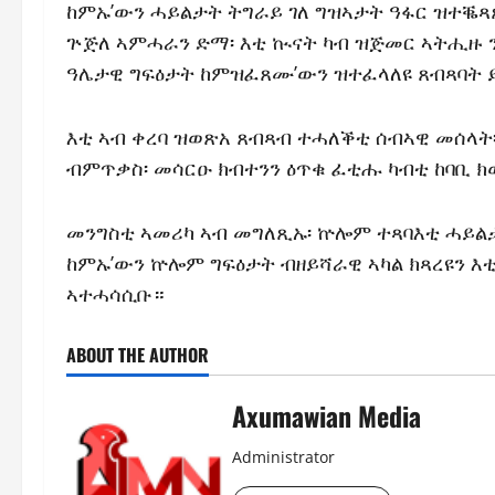
ከምኡ’ውን ሓይልታት ትግራይ ገለ ግዝኣታት ዓፋር ዝተቘ
ጕጅለ ኣምሓራን ድማ፡ እቲ ኲናት ካብ ዝጅመር ኣትሒዙ 
ዓሌታዊ ግፍዕታት ከምዝፈጸሙ’ውን ዝተፈላለዩ ጸብጻባት 
እቲ ኣብ ቀረባ ዝወጽአ ጸብጻብ ተሓለቕቲ ሰብኣዊ መሰላት፡ 
ብምጥቃስ፡ መሳርዑ ክብተንን ዕጥቁ ፈቲሑ ካብቲ ከባቢ 
መንግስቲ ኣመሪካ ኣብ መግለጺኡ፡ ኵሎም ተጻባእቲ ሓይልታ
ከምኡ’ውን ኵሎም ግፍዕታት ብዘይሻራዊ ኣካል ክጻረዩን እ
ኣተሓሳሲቡ።
ABOUT THE AUTHOR
Axumawian Media
Administrator