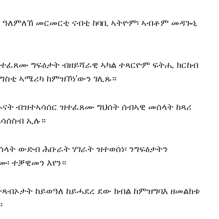
፡ ዓለምለኸ መርመርቲ ናብቲ ከባቢ ኣትዮም፡ ኣብቶም መዳጐኒ
ዝተፈጸሙ ግፍዕታት ብዘይሻራዊ ኣካል ተጻርዮም ፍትሒ ክርከብ
ንግስቲ ኣሜሪካ ከምዝኾነ’ውን ገሊጹ።
 ኲናት ብዝተኣሳሰር ዝተፈጸሙ ግህሰት ሰብኣዊ መሰላት ከጻሪ
ሓሳሰስብ ኢሉ።
ሰላት ውድብ ሕቡራት ሃገራት ዝተወሰነ፡ ንግፍዕታትን
፡ ተቓዊመን እየን።
ተጻብኦታት ከይወዓለ ከይሓደረ ደው ክብል ከምዝግባእ ዘመልክቱ
።