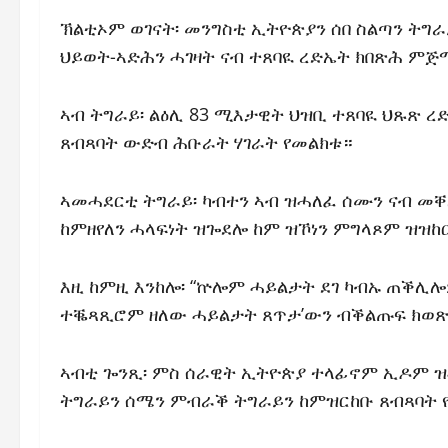
ኽልቲኦም ወገናት፡ መንግስቲ ኢትዮጵያን ሰበ ስልጣን ትግ
ህይወት-ኣድሕን ሓገዛት ናብ ተጸባዪ ረድኤት ክበጽሕ ም
ኣብ ትግራይ፡ ልዕሊ 83 ሚእታዊት ህዝቢ ተጸባዪ ህጹጽ 
ጸብጻባት ውድብ ሕቡራት ሃገራት የመልክቱ።
ኣመሓደርቲ ትግራይ፡ ካብተን ኣብ ዝሓለፈ ሰሙን ናብ መቐ
ከምዘየለን ሓላፍነት ዝጐደሎ ከም ዝኾነን ምግላጾም ዝዝከር 
እዚ ከምዚ እንከሎ፡ “ኵሎም ሓይልታት ደገ ካብኡ ጠቕሊሎም
ተቘጻጺሮም ዘለው ሓይልታት ጸጥታ’ውን ብቕልጡፍ ክወጽኡ
ኣብቲ ጐንጺ፡ ምስ ሰራዊት ኢትዮጵያ ተላፊኖም ኢዶም ዝ
ትግራይን ሰሜን ምብራቕ ትግራይን ከምዝርከቡ ጸብጻባት 