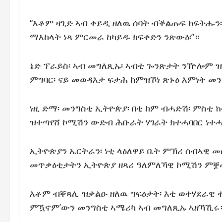
“እቶም ዛጊድ ኣብ ቀይዲ ዘለዉ ሰባት ብቕልጡፍ ክፍትሑን
ማእከላት ነጻ ምርመራ ከካይዱ ክፍቀድን ንጽውዕ፡”።
ኔድ ፕራይስ፡ ኣብ መግለጺኡ፡ ኣብቲ ጐንጽታት ንዅሎም 
ምግባር፡ ናይ መወዳእታ ፍታሕ ከምዝኾነ ጽኑዕ እምነት መ
ነዚ ድማ፡ መንግስቲ ኢትዮጵያ፡ በቲ ከም ብሓድሽ፡ ምስቲ
ዝተጣየሸ ኮሚሽን ውድብ ሕቡራት ሃገራት ክተሓባበር ነተ
ኢትዮጵያን ኤርትራን፡ ነቲ ላዕለዋይ ቤት ምኽሪ ሰብኣዊ መ
መጥቃዕቲታትን ኢትዮጵያ ዘጻሪ ዓለምለኻዊ ኮሚሽን ምቛሙ
እቶም ብቐጻሊ ዝቃልዑ ዘለዉ ግፍዕታት፡ እቲ ወተሃደራዊ 
ምዃኖም’ውን መንግስቲ ኣሜሪካ ኣብ መግለጺኡ ኣዘኻኺሩ