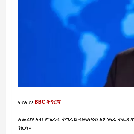
ፍልፍል፡
BBC ትግርኛ
ኣመሪካ፡ ኣብ ምዕራብ ትግራይ ብሓለፍቲ ኣምሓራ ተፈጺሞ
ገሊጻ።