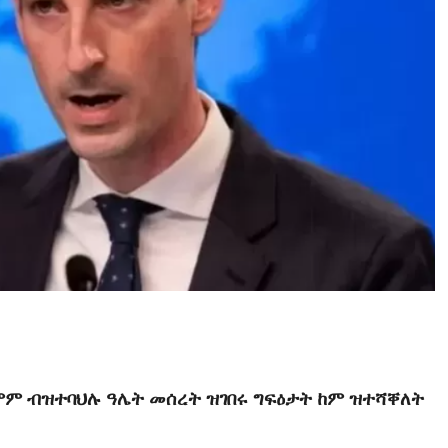
ም ብዝተባህሉ ዓሌት መሰረት ዝገበሩ ግፍዕታት ከም ዝተሻቐለት