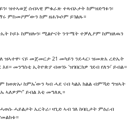
ራይን፡ ዝተኣወጀ ሰብኣዊ ምቁራጽ ተጻብኦታት ከምዝድግፉን፡
ጅማሩ ምስመዖም’ውን ከም ዘሐጐሶም ይገልጹ።
ረድኤት ኮይኑ ከምዘሎን፡ ሚልዮናት ንጥሜት ተቓሊዖም ከምዘለዉን
ለ ዝኣተዋ፡ ናይ መጀመርታ 21 መካይን ንደሓር፡ ዝመጽአ ረድኤት
እዩ። መንግስቲ ኢትዮጵያ ብወገኑ ‘ዝገበርክዎ ገደብ የለን፡’ ይብል።
 ክወጽኡ፡ ከምኡ’ውን ካብ ሓደ ናብ ካልእ ክልል ብምኻድ ግዝኣት
 ኣለዎም፡” ይብል እቲ መግለጺ።
ሓወሱ ሓይልታት ኤርትራ፡ ዛጊድ ኣብ ገለ ከባቢታት ምዕራብ
የመልክቱ።