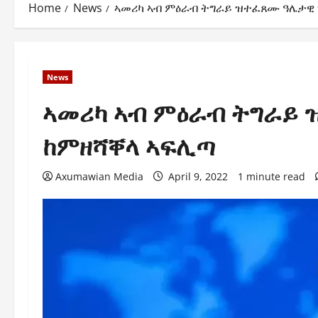
Home
News
ኣመሪካ ኣብ ምዕራብ ትግራይ ዝተፈጸሙ ዓሌታዊ 
News
ኣመሪካ ኣብ ምዕራብ ትግራይ 
ከምዘሻቐላ ኣፍሊጣ
Axumawian Media
April 9, 2022
1 minute read