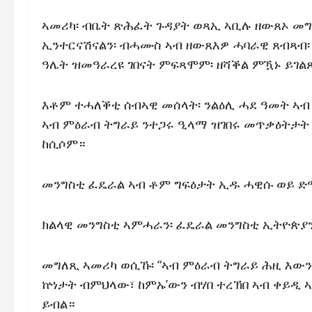
ኣመሪካ፡ ብቤት ጽሕፈት ጉዳያት ወጻኢ ኣቢሉ ዘውጸኦ መግ
ኢንተርናሽናልን፡ ብሓሙስ ኣብ ዘውጸእዎ ሓባራዊ ጸብጻብ፡
ዓሌት ዝመዓራረዩ ገበናት ምፍጻሞም፡ ዘሻቕል ምዃኑ ይገል
እቶም ተሓለቕቲ ሰብኣዊ መሰላት፡ ንልዕሊ ሓደ ዓመት ኣብ
ኣብ ምዕራብ ትግራይ ንተጋሩ ዒላማ ዝገበሩ መጥቃዕትታት 
ከሲሶም።
መንግስቲ ፈዴራል ኣብ ቶም ግፍዕታት ኢዱ ሓዊሱ ወይ ድ
ክልላዊ መንግስቲ ኣምሓራን፡ ፈዴራል መንግስቲ ኢትዮጵያን 
መግለጺ ኣመሪካ ወሲኹ፡ “ኣብ ምዕራብ ትግራይ ሕዚ እው
ኵነታት ብምህላው፣ ከምኡ’ውን ብሃበ ተረኽበ ኣብ ቀይዲ ኣ
ይብል።