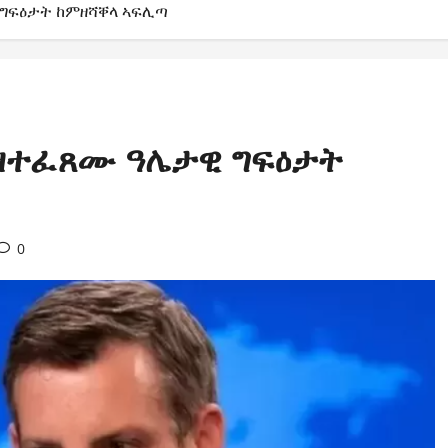
ግፍዕታት ከምዘሻቐላ ኣፍሊጣ
ዝተፈጸሙ ዓሌታዊ ግፍዕታት
0