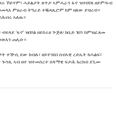
ጻጸሩ ኾይኖም፣ ሓይልታት ጸጥታ ኣምሓራን ፋኖ ዝተበሃለ ዘይምዱብ
ንመላእ ምዕራብ ትግራይ ተቘጻጺሮም ከም ዘለው ይዝረብ።
ይሕብሩ ኣለዉ።
ብፍላይ ‘ፋኖ’ ዝበሃል ዘይስሩዕ ጕጅለ፡ ከቢድ ገበን ከምዝፈጸመ
ክወጽእን ጠሊቡ።
ት ተዅሲ ደው ክብሉ፣ ዘይተገደበ ሰብኣዊ ረድኤት ክሓልፍ፣
ቲ ጐንጺ ኣብ ዘተ ዝተመስረተ ሰላማዊ ፍታሕ ክረክብ ደጊሙ