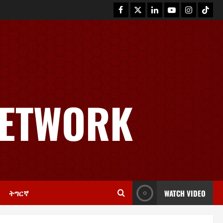
News
GSTS Says Tigray Interim
Administration Has Failed, Calls
NETWORK
for Immediate Reconstitution.
2
November 30, 2025
0
Article
GEM Tigray Releases Full Gender
Justice Dossier for 16 Days of
Activism
3
November 25, 2025
0
ትግርኛ
WATCH VIDEO
PRESS RELEASE
Tigray Advocacy Group Urges EU