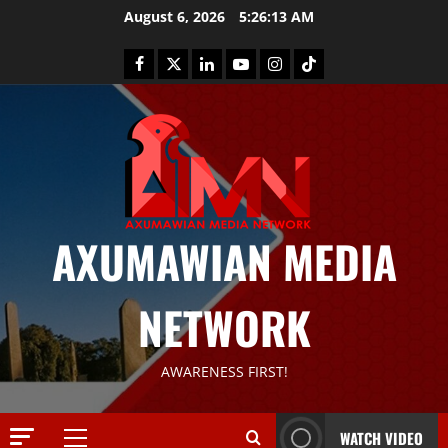
August 6, 2026
5:26:14 AM
AXUMAWIAN MEDIA
News
G
NETWORK
S
T
S
2
AWARENESS FIRST!
S
a
Article
G
y
WATCH VIDEO