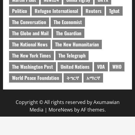
Politico
Refugee International
Reuters
Tghat
The Conversation
The Economist
The Globe and Mail
The Guardian
The National News
The New Humanitarian
The New York Times
The Telegraph
The Washington Post
United Nations
VOA
WHO
World Peace Foundation
ትግርኛ
አማርኛ
Copyright © All rights reserved by Axumawian
Media
|
MoreNews
by AF themes.