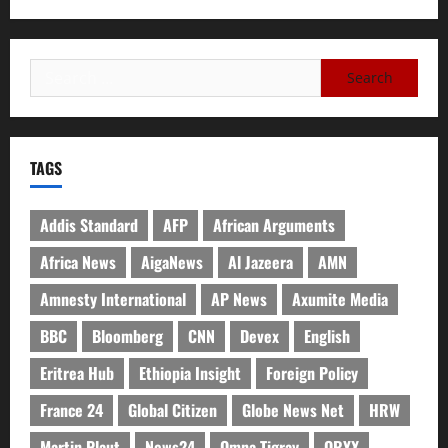
TAGS
Addis Standard
AFP
African Arguments
Africa News
AigaNews
Al Jazeera
AMN
Amnesty International
AP News
Axumite Media
BBC
Bloomberg
CNN
Devex
English
Eritrea Hub
Ethiopia Insight
Foreign Policy
France 24
Global Citizen
Globe News Net
HRW
Martin Plaut
News24
Omna Tigray
ORYX