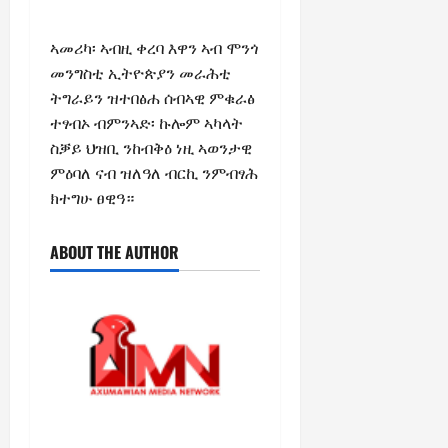
C
Septembe
l
17,
ኣመሪካ፡ ኣብዚ ቀረባ እዋን ኣብ ሞንጎ
a
2025
መንግስቲ ኢትዮጵያን መራሕቲ
r
ትግራይን ዝተበፅሐ ሰብኣዊ ምቁራፅ
i
0
t
ተፃብኦ ብምንኣድ፡ ኩሎም ኣካላት
y
ስቓይ ህዝቢ ንከብቅዕ ነዚ ኣወንታዊ
i
ምዕባለ ናብ ዝለዓለ ብርኪ ንምብፃሕ
n
ክተግሁ ፀዊዓ።
t
h
ABOUT THE AUTHOR
e
F
a
c
e
o
f
R
e