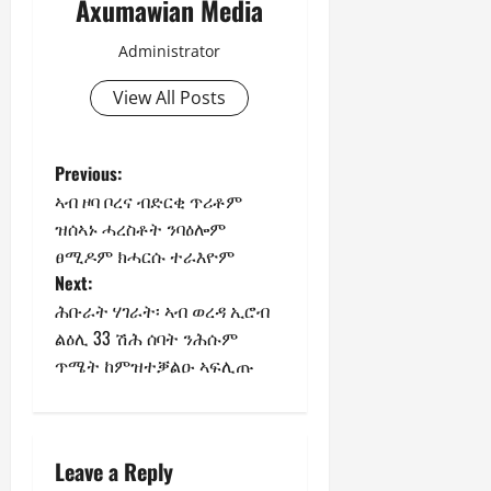
Axumawian Media
n
e
w
Administrator
e
View All Posts
d
W
a
Previous:
r
.
ኣብ ዞባ ቦረና ብድርቂ ጥሪቶም
ዝሰኣኑ ሓረስቶት ንባዕሎም
Septembe
ፀሚዶም ክሓርሱ ተራእዮም
17,
Next:
2025
ሕቡራት ሃገራት፡ ኣብ ወረዳ ኢሮብ
0
ልዕሊ 33 ሽሕ ሰባት ንሕሱም
ጥሜት ከምዝተቓልዑ ኣፍሊጡ
Leave a Reply