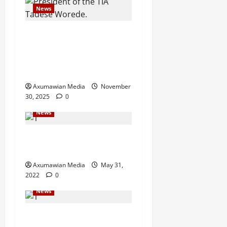
News
GSTS Says Tigray Interim
Administration Has Failed,
Calls for Immediate
Reconstitution.
Axumawian Media
November
30, 2025
0
News
Eritrean troops shell town
in north Ethiopia – U.N.
Axumawian Media
May 31,
2022
0
News
Drought Ravaging East