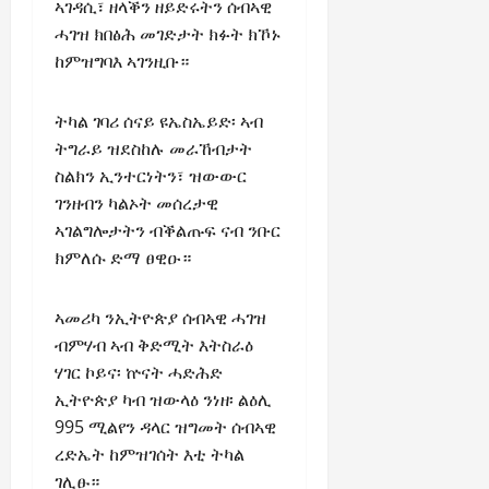
a
t
ኣገዳሲ፣ ዘላቕን ዘይድሩትን ሰብኣዊ
t
0
r
P
u
h
ሓገዝ ክበፅሕ መገድታት ክፉት ክኾኑ
U
e
t
e
ከምዝግባእ ኣገንዚቡ።
n
a
i
F
i
c
o
a
t
e
ትካል ገባሪ ሰናይ ዩኤስኤይድ፡ ኣብ
n
c
y
A
.
ትግራይ ዝደስከሉ መራኸብታት
e
,
g
ስልክን ኢንተርነትን፣ ዝውውር
o
I
r
f
November
ገንዘብን ካልኦት መሰረታዊ
n
e
30,
R
ኣገልግሎታትን ብቕልጡፍ ናብ ንቡር
t
e
2025
e
ክምለሱ ድማ ፀዊዑ።
e
m
n
0
g
e
e
r
n
ኣመሪካ ንኢትዮጵያ ሰብኣዊ ሓገዝ
w
i
t
e
ብምሃብ ኣብ ቅድሚት እትስራዕ
t
d
ሃገር ኮይና፡ ኵናት ሓድሕድ
y
November
W
ኢትዮጵያ ካብ ዝውላዕ ንነዘ፡ ልዕሊ
,
7,
a
995 ሚልየን ዳላር ዝግመት ሰብኣዊ
a
2025
r
n
ረድኤት ከምዝገሰት እቲ ትካል
.
0
d
ገሊፁ።