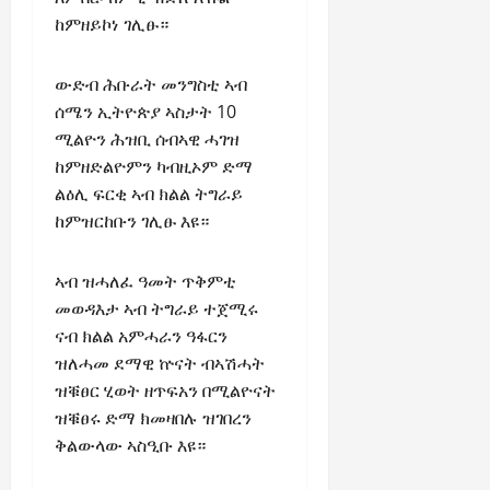
ከምዘይኮነ ገሊፁ።
ውድብ ሕቡራት መንግስቲ ኣብ
ሰሜን ኢትዮጵያ ኣስታት 10
ሚልዮን ሕዝቢ ሰብኣዊ ሓገዝ
ከምዘድልዮምን ካብዚኦም ድማ
ልዕሊ ፍርቂ ኣብ ክልል ትግራይ
ከምዝርከቡን ገሊፁ እዩ።
ኣብ ዝሓለፈ ዓመት ጥቅምቲ
መወዳእታ ኣብ ትግራይ ተጀሚሩ
ናብ ክልል አምሓራን ዓፋርን
ዝለሓመ ደማዊ ኵናት ብኣሽሓት
ዝቑፀር ሂወት ዘጥፍአን በሚልዮናት
ዝቑፀሩ ድማ ክመዛበሉ ዝገበረን
ቅልውላው ኣስዒቡ እዩ።