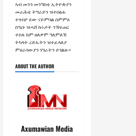
ኣብ መንጎ መንግስቲ ኢትዮጵያን
መራሕቲ ትግራይን ዝተበፅሐ
ተፃብዖ ደው ናይምባል ስምምዕ
ስዒቡ ዝሓሸ ኩነታት ንኽፍጠር
ተስፋ ከም ዘለዎም ዓለምለኸ
ትካላት ረድኤትን ዝተፈላለያ
ምዕራባውያን ሃገራትን ይገልፁ።
ABOUT THE AUTHOR
Axumawian Media