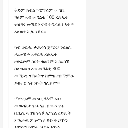
n
e
ቅድም ክብል ፕሮግራም መግቢ
w
ዓለም ኣብ መዓልቲ 100 ረድኤት
e
ዝፀዓና መኻይን ናብ ትግራይ ክኣትዋ
d
ኣለወን ኢሉ ነይሩ።
W
a
r
ካብ ወርሒ ታሕሳስ ጀሚሩ፡ ንልዕሊ
.
ሓሙሽተ ኣዋርሕ ረድኤት
ዘድልዮም ሰባት ቁፅሮም እናወሰኸ
Septembe
ስለዝመፀ ኣብ መዓልቲ 300
17,
መኻይን ንኽኣትዋ ከምዝተሰማምዑ
2025
ዶክተር ኣትንኩት ገሊፆም።
0
ፕሮግራም መግቢ ዓለም ኣብ
መወዳእታ ዝሓለፈ ሰሙን ናብ
ቢቢሲ ኣብዝለኣኾ ኢሜል ረድኤት
ምእታዉ ምጅማሩ ጽቡቕ ይኹን
እምበር፡ ከምቲ ዝድለ እኹል