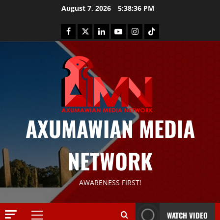
August 7, 2026
5:38:37 PM
AXUMAWIAN MEDIA
News
G
NETWORK
S
T
S
2
AWARENESS FIRST!
S
a
Article
G
y
WATCH VIDEO