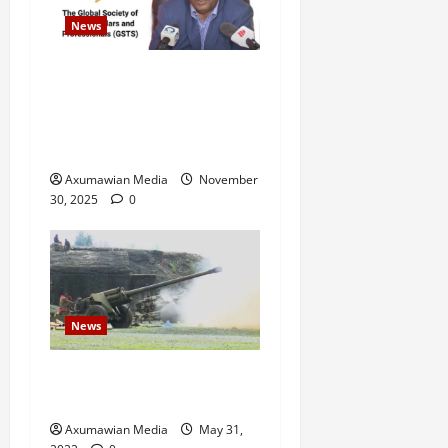
News
GSTS Says Tigray Interim
Administration Has Failed,
Calls for Immediate
Reconstitution.
Axumawian Media
November
30, 2025
0
News
Eritrean troops shell town
in north Ethiopia – U.N.
Axumawian Media
May 31,