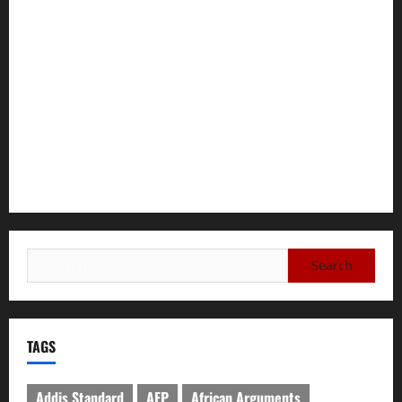
GEM Tigray Releases Full Gender Justice Dossier for 16
Days of Activism
Tigray Advocacy Group Urges EU to Take Firm Action on
Failing Pretoria Peace Agreement
A Nation Under Siege from Within and Without: The Urgent
Need for Unity, Integrity, and Clarity in the Face of
Renewed War.
TAGS
Addis Standard
AFP
African Arguments