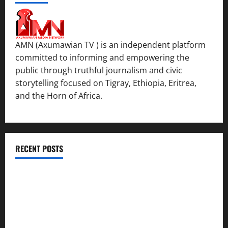
AMN (Axumawian TV ) is an independent platform
committed to informing and empowering the
public through truthful journalism and civic
storytelling focused on Tigray, Ethiopia, Eritrea,
and the Horn of Africa.
RECENT POSTS
ሳልሳይ ወያነ ትግራይ ማእሰርቲ ኣባላቱ ኣመልኪቱ መግለፂ ሂቡ
GSTS Says Tigray Interim Administration Has Failed, Calls
for Immediate Reconstitution.