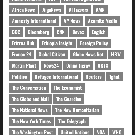
Africa News
AigaNews
Al Jazeera
AMN
Amnesty International
AP News
Axumite Media
BBC
Bloomberg
CNN
Devex
English
Eritrea Hub
Ethiopia Insight
Foreign Policy
France 24
Global Citizen
Globe News Net
HRW
Martin Plaut
News24
Omna Tigray
ORYX
Politico
Refugee International
Reuters
Tghat
The Conversation
The Economist
The Globe and Mail
The Guardian
The National News
The New Humanitarian
The New York Times
The Telegraph
The Washington Post
United Nations
VOA
WHO