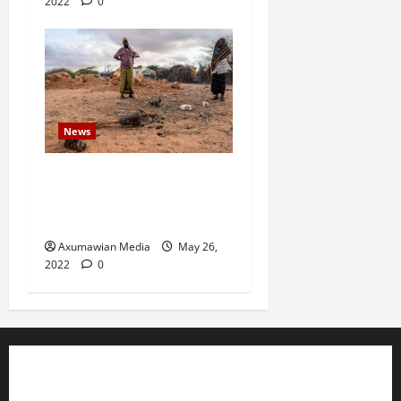
2022
0
News
Drought Ravaging East
Africa Bankrupts Farmers,
Empties Schools
Axumawian Media
May 26,
2022
0
ABOUT US