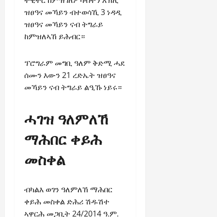
a
t
t
0
r
P
ዝፀዓና መኻይን ብተወሳኺ 3 ነዳዲ
u
h
U
e
t
ዝፀዓና መኻይን ናብ ትግራይ
e
n
a
i
F
ከምዝለኣኸ ይሕብር።
i
c
o
a
t
e
n
c
y
ፕሮግራም መግቢ ዓለም ቅድሚ ሓደ
A
.
e
,
g
ሰሙን እውን 21 ረድኤት ዝፀዓና
o
I
r
መኻይን ናብ ትግራይ ልዒኹ ነይሩ።
f
November
n
e
30,
R
t
e
2025
e
ሓገዝ ዓለምለኸ
e
m
n
0
g
e
e
ማሕበር ቀይሕ
r
n
w
i
t
e
መስቀል
t
d
y
November
W
,
7,
a
ብካልእ ወገን ዓለምለኸ ማሕበር
a
2025
r
n
ቀይሕ መስቀል ድሕሪ ሽዱሽተ
.
0
d
ኣዋርሕ መጋቢት 24/2014 ዓ.ም.