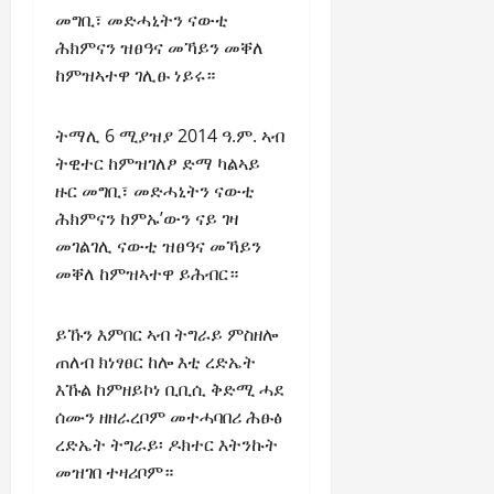
C
መግቢ፣ መድሓኒትን ናውቲ
Septembe
l
ሕክምናን ዝፀዓና መኻይን መቐለ
17,
a
2025
ከምዝኣተዋ ገሊፁ ነይሩ።
r
i
0
t
ትማሊ 6 ሚያዝያ 2014 ዓ.ም. ኣብ
y
ትዊተር ከምዝገለፆ ድማ ካልኣይ
i
ዙር መግቢ፣ መድሓኒትን ናውቲ
n
ሕክምናን ከምኡ’ውን ናይ ገዛ
t
መገልገሊ ናውቲ ዝፀዓና መኻይን
h
መቐለ ከምዝኣተዋ ይሕብር።
e
F
a
ይኹን እምበር ኣብ ትግራይ ምስዘሎ
c
ጠለብ ክነፃፀር ከሎ እቲ ረድኤት
e
እኹል ከምዘይኮነ ቢቢሲ ቅድሚ ሓደ
o
ሰሙን ዘዘራረቦም መተሓባበሪ ሕፁፅ
f
ረድኤት ትግራይ፡ ዶክተር እትንኩት
R
መዝገበ ተዛሪቦም።
e