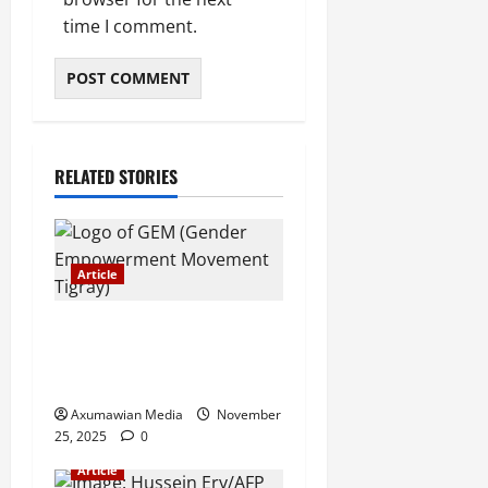
time I comment.
RELATED STORIES
Article
GEM Tigray Releases Full
Gender Justice Dossier for
16 Days of Activism
Axumawian Media
November
25, 2025
0
Article