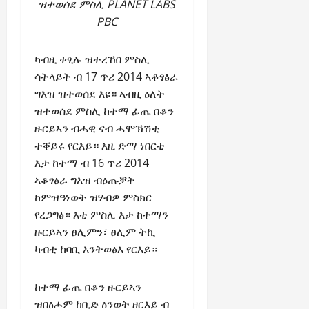
ዝተወሰደ ምስሊ PLANET LABS
PBC
ካብዚ ቀፂሉ ዝተረኸበ ምስሊ
ሳትላይት ብ 17 ጥሪ 2014 ኣቆፃፅራ
ግእዝ ዝተወሰደ እዩ። ኣብዚ ዕለት
ዝተወሰደ ምስሊ ከተማ ፊጤ በቆን
ዙርይኣን ብሓዊ ናብ ሓሞኽሽቲ
ተቐይሩ የርእይ። እዚ ድማ ነበርቲ
እታ ከተማ ብ 16 ጥሪ 2014
ኣቆፃፅራ ግእዝ ብዕጡቓት
ከምዝዓነወት ዝሃብዎ ምስክር
የረጋግፅ። እቲ ምስሊ እታ ከተማን
ዙርይኣን ፀሊምን፣ ፀሊም ትኪ
ካብቲ ከባቢ እንትወፅእ የርእይ።
ከተማ ፊጤ በቆን ዙርይኣን
ዝበፅሖም ከቢድ ዕንወት ዘርእይ ብ