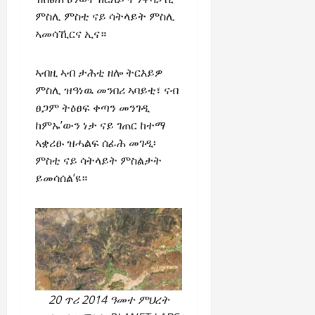
ምስሊ ምስቲ ናይ ሳትላይት ምስሊ
ኣመሳኺርና ኢና።
ኣብዚ ኣብ ታሕቲ ዘሎ ትርእይዎ
ምስሊ ዝዓነዉ መንበሪ ኣባይቲ፣ ናብ
ፀጋም ትዕፀፍ ቀጣን መንገዲ
ከምኡ’ውን ነታ ናይ ገጠር ከተማ
ኣቋሪፁ ዝሓልፍ ሰፊሕ መገዲ፡
ምስቲ ናይ ሳትላይት ምስልታት
ይመሳሰል’ዩ።
20 ጥሪ 2014 ዓመተ ምህረት