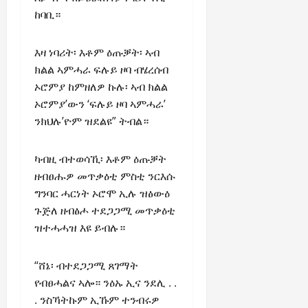
ከባቢ።
እዛ ነባሪት፡ እቶም ዕጡቓት፡ ኣብ
ክልል ኣምሓራ ፍሉይ ዞባ ብሄረሰብ
ኦሮምያ ከምዘለዎ ኩሉ፡ ኣብ ክልል
ኦሮምያ’ውን ‘ፍሉይ ዞባ ኣምሓራ’
ንክህሉ’ዮም ዝደልዩ” ትብል።
ካብዚ ብተወሳኺ፡ እቶም ዕጡቓት
ዘብፀሑዎ መጥቃዕቲ ምስቲ ንርእሱ
ግንባር ሓርነት ኦሮሞ ኢሉ ዝፅውዕ
ጉጅለ ዘብፅሖ ተደጋጋሚ መጥቃዕቲ
ዝተሓሓዝ እዩ ይብሉ።
“ሸኔ፡ ብተደጋጋሚ ጸገማት
የብፀሓልና ኣሎ። ንዕኡ ኢና ንደሊ . .
. ንስኻትኩም ኢኹም ተንብሩዎ