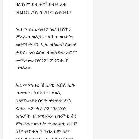
ዘለኹም ይብሉና” ይብል እቲ
ንቢቢሲ ቃሉ ዝሃበ ውልቀሰብ።
ኣብ ውሽጢ ኣብ ምዕራብ ሸዋን
ምዕራብ ወለጋን ዝርከቡ ዞባታት፡
መንግስቲ ሸኔ ኢሉ ዝፅውዖ ዕጡቕ
ሓይሊ ኣብ ልዕሊ ተወለድቲ ኦሮሞ
መጥቃዕቲ ክፍፅም ምፅንሑ’ዩ
ዝግለፅ።
እዚ መንግስቲ ሽበራዊ ጉጅለ ኢሉ
ዝመዝገቦ ኮይኑ ኣብ ልዕሊ
ሰላማውያን ሰባት ቕትለት ምስ
ፈፀመ ኣምሓሩ’ዮም ዝብሃሉ
ዕጡቓት ብዝወስዱዎ ስጉምቲ ሕነ
ምፍዳይ ብዙሓት ተወለድቲ ኦሮሞ
ከም ዝቕተሉን ንብረቶም ከም
ዝዓኑን ፀብፃባት ሰሪሕና ነይርና።