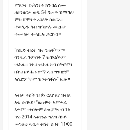
R
t
t
1
f
t
ምእንተ ድሕንነቱ ክንብል ስሙ
e
2025
e
h
i
6
o
e
m
ዘይንፀርሖ ወዲ 54 ዓመት ሽማግለ፡
n
o
o
D
r
0
g
e
ምስ ሸሞንተ ኣባላት ስድርኡ፡
e
u
n
a
I
r
n
w
ተወሊዱ ካብ ዝዓበየሉ መረበቱ
t
o
y
m
i
t
e
:
ተመዛሉ፡ ተሓቢኡ ይርከብ።
n
s
m
t
d
T
F
o
e
y
November
W
h
a
f
d
,
“ከቢድ ብረት ዝተዓጠቑ’ዮም።
7,
a
e
i
A
i
a
2025
ባንዲራ ጉምበት 7 ዝበሃል’ዮም
r
U
l
c
a
n
ዝሕዙ። በትሪ ዝሕዙ ኣብ በትሮም፣
.
r
i
t
0
t
d
በትሪ ዘይሕዙ ድማ ኣብ ግንባሮም
g
n
i
e
C
e
g
ኣሲሮም’ዮም ዝንቀሳቐሱ” ኢሉ።
Septembe
v
R
l
n
17,
P
i
e
a
2025
t
r
s
c
r
ኣብታ ቁሸት ዝኾነ ርእየ እየ ዝብል
N
e
m
o
i
0
እቲ ሰብኣይ፡ “ዕጡቓት ኣምሓራ
e
t
n
t
እዮም” ዝብሎም ዕጡቓት፡ ብ 16
e
o
s
November
y
d
ጥሪ 2014 ኣቆፃፅራ ግእዝ ሰኑይ
r
t
25,
i
f
i
መዓልቲ ኣብታ ቁሸት ሰዓት 11፡00
2025
i
n
o