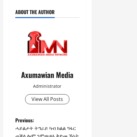
ABOUT THE AUTHOR
Axumawian Media
Administrator
View All Posts
Previous:
ሓይልታት ትግራይ ካብ ክልል ዓፋር
ጠቕሊሎም ንምውጻእ ቅድመ ኹነት