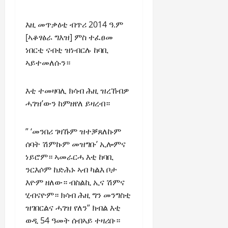
እዚ መጥቃዕቲ ብጥሪ 2014 ዓ.ም
[ኣቆፃፅራ ግእዝ] ምስ ተፈፀመ
ነበርቲ ናብቲ ዝነብርሉ ከባቢ
ኣይተመለሱን።
እቲ ተመዛባሊ ክሳብ ሕዚ ዝረኸብዎ
ሓገዝ’ውን ከምዘየለ ይዛረብ።
” ‘መንበሪ ገዛኹም ዝተቓጸለኩም
ሰባት ሽምኩም መዝግቡ’ ኢሎምና
ነይሮም። ኣመራርሓ እቲ ከባቢ
ንርእሶም ከድሕኑ ኣብ ካልእ ቦታ
እዮም ዘለው። ብስልኪ ኢና ሽምና
ሂብናዮም። ክሳብ ሕዚ ግን መንግስቲ
ዝገበርልና ሓገዝ የለን” ክብል እቲ
ወዲ 54 ዓመት ሰብኣይ ተዛሪቡ።