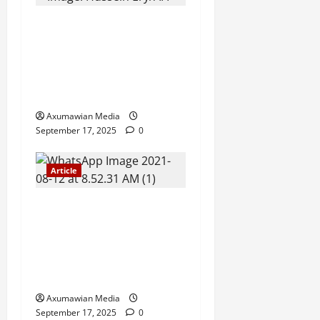
A Nation Under Siege from
Within and Without: The
Urgent Need for Unity,
Integrity, and Clarity in the
Face of Renewed War.
Axumawian Media
September 17, 2025
0
Article
The Danger of Forcing a
Choice Under Duress:
Rejecting the Premature
Return of Displaced
Tigrayans
Axumawian Media
September 17, 2025
0