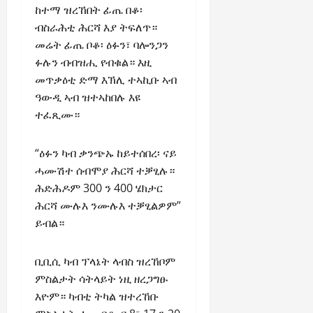
n
ከተማ ዝረኸበት ፊጤ በቆ፡
e
ብስራሕቲ ሕርሻ እያ ትፍለጥ።
w
መሬት ፊጤ ቦቆ፡ ዕፉን፣ ባሎንጋን
e
ፉሉን ብብዝሒ የብቁል። እዚ
d
W
መጥቃዕቲ ድማ እኽሊ ተኣኪቡ ኣብ
a
ዓውዲ ኣብ ዝተኣከበሉ እዩ
r
ተፈጺሙ።
.
“ዕፉን ካብ ቃንጭኡ ከይተሰበረ፡ ናይ
Septembe
ሓሙሽተ ሰብሞያ ሕርሻ ተቓፂሉ።
17,
2025
ሕድሕዶም 300 ን 400 ሄክታር
ሕርሻ ሙሉእ ንሙሉእ ተቓፂልዎም”
0
ይብል።
ቢቢሲ ካብ ፕላኔት ላብስ ዝረኸቦም
ምስልታት ሳትላይት ነዚ ዘረጋግፁ
እዮም። ካብቲ ትካል ዝተረኸቡ