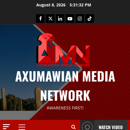
August 8, 2026
5:31:33 PM
AXUMAWIAN MEDIA
News
G
NETWORK
S
T
S
2
AWARENESS FIRST!
S
a
Article
G
y
WATCH VIDEO