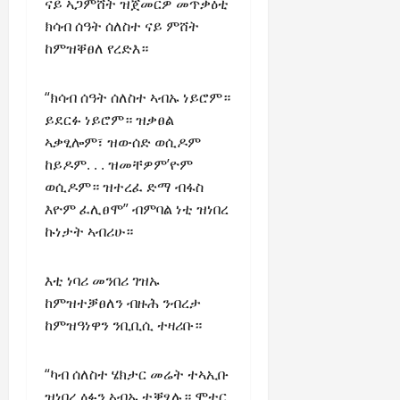
a
t
ናይ ኣጋምሸት ዝጀመርዎ መጥቃዕቲ
t
0
r
P
u
ክሳብ ሰዓት ሰለስተ ናይ ምሸት
h
U
e
t
e
ከምዝቐፀለ የረድእ።
n
a
i
F
i
c
o
a
t
“ክሳብ ሰዓት ሰለስተ ኣብኡ ነይሮም።
e
n
c
y
A
ይደርፉ ነይሮም። ዝቃፀል
.
e
,
g
ኣቃፂሎም፣ ዝውሰድ ወሲዶም
o
I
r
f
ከይዶም. . . ዝመቸዎም’ዮም
November
n
e
30,
R
ወሲዶም። ዝተረፈ ድማ ብፋስ
t
e
2025
e
እዮም ፈሊፀሞ” ብምባል ነቲ ዝነበረ
e
m
n
ኩነታት ኣብሪሁ።
0
g
e
e
r
n
w
i
t
እቲ ነባሪ መንበሪ ገዝኡ
e
t
d
ከምዝተቓፀለን ብዙሕ ንብረታ
y
November
W
ከምዝዓነዋን ንቢቢሲ ተዛሪቡ።
,
7,
a
a
2025
r
n
“ካብ ሰለስተ ሄክታር መሬት ተኣኢቡ
.
0
d
ዝነበረ ዕፉን ኣብኡ ተቓፂሉ። ሞተር