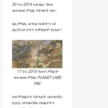
20 ጥሪ 2014 ኣቆፃፅራ ግእዝ
ዝተወሰደ ምስሊ ሳትላይት እዩ።
እዚ ምስሊ መንበሪ ኣባይትን ናይ
ሕርሻ ቦታታትን ተቓፂሎም የርእይ።
17 ጥሪ 2014 ዓመተ ምህረት
ዝተወሰደ ምስሊ PLANET LABS
PBC
ካብ ምስልታት ሳትላይት ብተወሳኺ፡
ቢቢሲ ዝተልኣኽሉ ስእልታትን