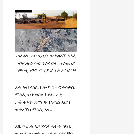
ብላዕሊ ናብ ቢቢሲ ዝተልኣኸ ስእሊ
ብታሕቲ ካብ ሳተላይት ዝተወሰደ
ምስሊ BBC/GOOGLE EARTH
እቲ ኣብ ላዕሊ ዘሎ ካብ ተንቀሳቓሲ
ምስሊ ዝተወሰደ ኮይኑ፡ እቲ
ታሕተዋይ ድማ ካብ ጉግል አርዝ
ዝተረኸበ ምስሊ እዩ።
እዚ ጥራሕ ኣይኮነን፤ ኣብቲ ከባቢ
ዝበፅሐ ዕንወት ዘርእይ ተንቀሳቓሲ