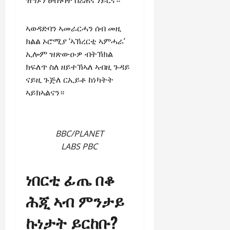
ኣወዳድባን ኣመራርሓን ሰብ መዚ
ክልል ኦሮሚያ ‘ኣኽረርቲ ኣምሓራ’
ኢሎም ዝጽውዑዎ ብትኽክል
ክፍለጥ ስለ ዘይተኽኣለ ኣብዚ ጉዳይ
ናይዚ ጉጅለ ርኢይቶ ከነካትት
ኣይክኣልናን።
BBC/PLANET
LABS PBC
ነበርቲ ፊጤ በቆ
ሕጂ ኣብ ምንታይ
ኩነታት ይርከቡ?