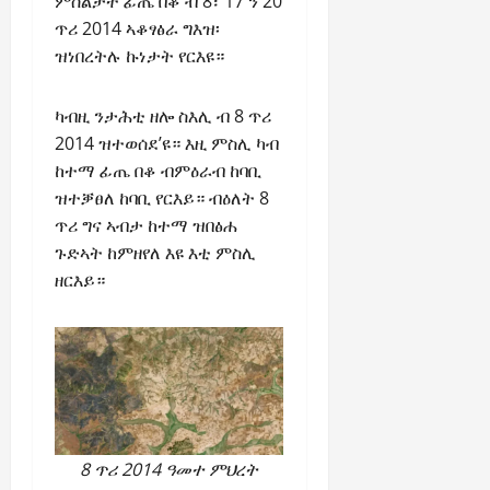
ምስልታት ፊጤ በቆ ብ 8፣ 17 ን 20
ጥሪ 2014 ኣቆፃፅራ ግእዝ፡
ዝነበረትሉ ኩነታት የርእዩ።
ካብዚ ንታሕቲ ዘሎ ስእሊ ብ 8 ጥሪ
2014 ዝተወሰደ’ዩ። እዚ ምስሊ ካብ
ከተማ ፊጤ በቆ ብምዕራብ ከባቢ
ዝተቓፀለ ከባቢ የርእይ። ብዕለት 8
ጥሪ ግና ኣብታ ከተማ ዝበፅሐ
ጉድኣት ከምዘየለ እዩ እቲ ምስሊ
ዘርእይ።
8 ጥሪ 2014 ዓመተ ምህረት