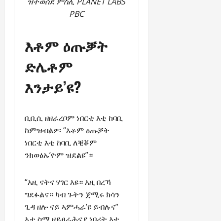
ዝተወሰደ ምስሊ PLANET LABS
PBC
እቶም ዕጡቓት
ድሌቶም
እንታይ’ዩ?
ቢቢሲ ዘዘራረቦም ነበርቲ እቲ ከባቢ
ከምዝብልዎ፡ “እቶም ዕጡቓት
ነበርቲ እቲ ከባቢ ለቒቖም
ንክወፅኡ’ዮም ዝደልዩ”።
“እዚ ናትና ሃገር እዩ። እዚ በረኻ
ግደፉልና። ካብ ጉትን ጀሚሩ ክሳን
ጊዳ ዘሎ ናይ ኣምሓራ’ዩ ይብሉና”
እታ ስማ ዘይፀራሕናያ ነባሪት እቲ