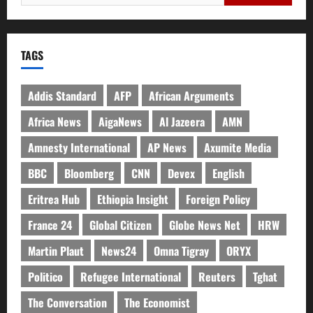
TAGS
Addis Standard
AFP
African Arguments
Africa News
AigaNews
Al Jazeera
AMN
Amnesty International
AP News
Axumite Media
BBC
Bloomberg
CNN
Devex
English
Eritrea Hub
Ethiopia Insight
Foreign Policy
France 24
Global Citizen
Globe News Net
HRW
Martin Plaut
News24
Omna Tigray
ORYX
Politico
Refugee International
Reuters
Tghat
The Conversation
The Economist