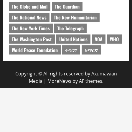
The Globe and Mail
The Guardian
The National News
The New Humanitarian
The New York Times
The Telegraph
The Washington Post
United Nations
VOA
WHO
World Peace Foundation
ትግርኛ
አማርኛ
Copyright © All rights reserved by Axumawian
Media
|
MoreNews
by AF themes.