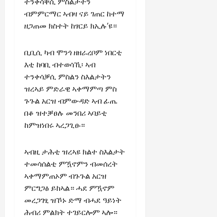
ተንቀሳቐሲ ምስልታትን
ብምምርማር ኣብዛ ናይ ገጠር ከተማ
ዘጋጠመ ክስተት ከፃርይ ክኢሉ’ዩ።
ቢቢሲ ካብ ሞንጎ ዘዘራረቦም ነበርቲ
እቲ ከባቢ ብተወሳኺ፡ ኣብ
ተንቀሳቓሲ ምስልን ስእልታትን
ዝረኣይ ምድራዊ ኣቀማምጣ ምስ
ጉጉል አርዝ ብምውዳድ ኣብ ፊጤ
በቆ ዝተቓፀሉ መንበሪ ኣባይቲ
ከምዝነበሩ ኣረጋጊፁ።
ኣብዚ ታሕቲ ዝረኣዩ ክልተ ስእልታት
ተመሳሰልቲ ምዃኖምን ብመሰረት
ኣቀማምጠኦም ብጉጉል አርዝ
ምርግጋፅ ይከኣል። ሓደ ምዃኖም
መረጋገፂ ዝኾኑ ድማ ብሓደ ዓይነት
ሕብሪ ምልክት ተገይርሎም ኣሎ።